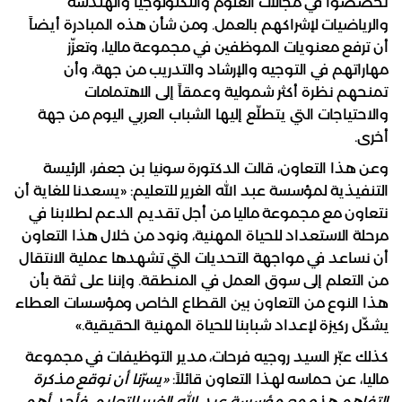
تخصّصوا في مجالات العلوم والتكنولوجيا والهندسة
والرياضيات لإشراكهم بالعمل. ومن شأن هذه المبادرة أيضاً
أن ترفع معنويات الموظفين في مجموعة ماليا، وتعزّز
مهاراتهم في التوجيه والإرشاد والتدريب من جهة، وأن
تمنحهم نظرة أكثر شمولية وعمقاً إلى الاهتمامات
والاحتياجات التي يتطلّع إليها الشباب العربي اليوم من جهة
أخرى.
وعن هذا التعاون، قالت الدكتورة سونيا بن جعفر، الرئيسة
التنفيذية لمؤسسة عبد الله الغرير للتعليم: «يسعدنا للغاية أن
نتعاون مع مجموعة ماليا من أجل تقديم الدعم لطلابنا في
مرحلة الاستعداد للحياة المهنية، ونود من خلال هذا التعاون
أن نساعد في مواجهة التحديات التي تشهدها عملية الانتقال
من التعلم إلى سوق العمل في المنطقة. وإننا على ثقة بأن
هذا النوع من التعاون بين القطاع الخاص ومؤسسات العطاء
يشكّل ركيزة لإعداد شبابنا للحياة المهنية الحقيقية.»
كذلك عبّر السيد روجيه فرحات، مدير التوظيفات في مجموعة
ماليا، عن حماسه لهذا التعاون قائلاً:
«يسرّنا أن نوقع مذكرة
التفاهم هذه مع مؤسسة عبد الله الغرير للتعليم، فأحد أهم