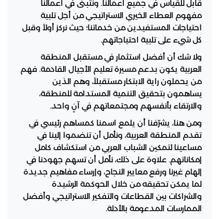
قابل للقياس في جميع أعمالنا. ونتبنى في أعمالنا
مفهوم العطاء الخيري الاستراتيجي من أجل تلبية
احتياجات المستفيدين من خدماتنا؛ حيث نركز أولاً وقبل
كل شيء على تلبية احتياجاتهم.
ولا شك أن أفضل استثمار في مستقبل المنطقة
العربية يكون بدعم مسيرة تعليم الأجيال القادمة. فهم
من يحملون راية الابتكار مستقبلاً، وهم الذين
يساهمون بتحقيق التنمية المستدامة للمنطقة،
والارتقاء بأنفسهم ومجتمعاتهم في آنٍ واحد.
ومن هنا، يشرّفنا أن يلمع اسمنا كمساهم رئيسي في
تقدم المنطقة العربية، ونأمل أن تنضموا إلينا في
مساعينا لتمكين الشباب العربي من استكشاف كامل
إمكاناتهم. علاوة على ذلك، نأمل أن تسهم جهودنا في
إلهام غيرنا ورفع معايير النجاح، وإرساء مفاهيم جديدة
لما يمكن تحقيقه من خلال الحوكمة الرشيدة
والشراكات بين القطاعات والتفكير الاستراتيجي وأفضل
الممارسات المدعومة بالأدلة.