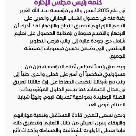
كلمة رئيس مجلس الإدارة
في عام 2015، أسس والدي مؤسسة عبد الله الغرير
رغبة منه في حصول الشباب الإماراتي والعربي على
الدعم اللازم لهم لتحقيق النجاح والازدهار. لقد أدرك أن
الازدهار والتقدم منوطان بإمكانية الحصول على تعليم
شامل ذي جودة عالية إلى جانب فرص التطوير
الوظيفي التي تضمن تحسين مستويات المعيشة
للجميع.
وبصفتي رئيساً لمجلس أمناء المؤسسة، فإن من
مسؤوليتي شخصياً أن أسير على خطى والدي، جنباً إلى
جنب مع شركائنا، لنضمن الحفاظ على إرث عائلتنا العريق
في مجال الخدمات، كما ندعم الحلول المؤثرة وذات
الصلة الوطيدة بمواجهة تحديات اليوم، ونهيّأ شبابنا
لاغتنام فرص الغد.
ونحن نسعى لتمكين قادة المستقبل وتنمية مهاراتهم
والارتقاء بسبل العيش من خلال التعليم. ولتحقيق ذلك،
فإننا نعطي الأولوية للشفافية والمساءلة وإحداث تأثير